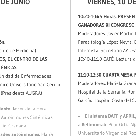
 DE JUNIO
VIERNES, 10 DE
10:20-10:45 Horas. PRES
GANADORAS XI CONGRESO
Moderadores: Javier Martín 
ón.
Parasitología López Neyra. 
nto de Medicina).
Internista. Secretario AADEA
OS, EL CENTRO DE LAS
10:40-11:10 CAFÉ. Lectura d
TÉMICAS
11:10-12:30 CUARTA MESA.
(Unidad de Enfermedades
Moderadores: Mariela Grana 
ico Universitario San Cecilio.
Hospital de la Serranía. Ro
 (Presidenta AUGRA)
García. Hospital Costa del S
iente
: Javier de la Hera
El sistema BAFF y APRIL
 Autoinmunes Sistémicas.
a Belimumab
: Pilar Ortiz A
ilio. Granada.
Universitario Virgen del Rocí
edades autoinmunes:
María