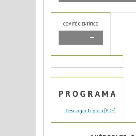
COMITÉ CIENTÍFICO
P R O G R A M A
Descargar tríptico [PDF]