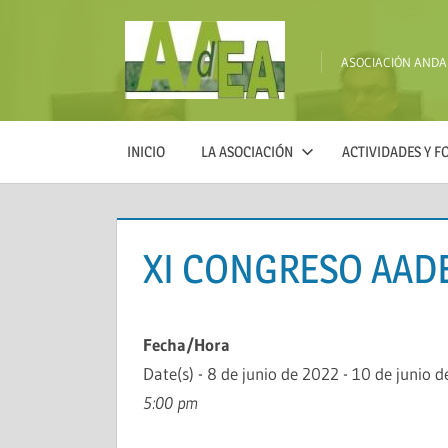
Saltar
al
ASOCIACIÓN AND
contenido
AADEA
INICIO
LA ASOCIACIÓN
ACTIVIDADES Y 
XI CONGRESO AAD
Fecha/Hora
Date(s) - 8 de junio de 2022 - 10 de junio 
5:00 pm