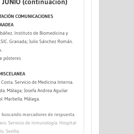
 JUNIO (continuación)
ENTACIÓN COMUNICACIONES
 AADEA
Ibáñez. Instituto de Biomedicina y
CSIC. Granada; Julio Sánchez Román.
.
e pósteres
 MISCELANEA
Costa. Servicio de Medicina Interna.
nda. Málaga; Josefa Andrea Aguilar
ol. Marbella. Málaga.
, buscando marcadores de respuesta
ljaro. Servicio de Inmunología. Hospital
o. Sevilla.