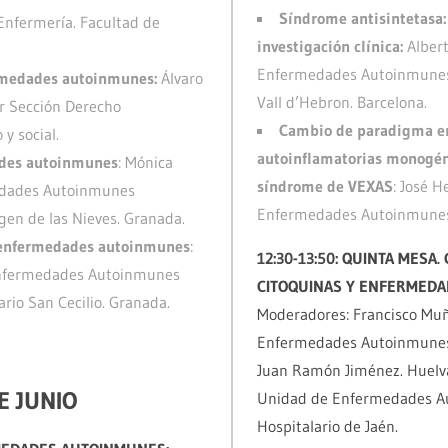
Síndrome antisintetasa:
nfermería. Facultad de
investigación clínica:
Albert
Enfermedades Autoinmunes S
ermedades autoinmunes:
Álvaro
Vall d’Hebron. Barcelona.
r Sección Derecho
Cambio de paradigma e
y social.
autoinflamatorias monogéni
ades autoinmunes
: Mónica
síndrome de VEXAS
: José H
edades Autoinmunes
Enfermedades Autoinmunes. 
rgen de las Nieves. Granada.
y enfermedades autoinmunes
:
12:30-13:50: QUINTA MESA.
Enfermedades Autoinmunes
CITOQUINAS Y ENFERMED
ario San Cecilio. Granada.
Moderadores: Francisco Mu
Enfermedades Autoinmunes S
Juan Ramón Jiménez. Huelva
E JUNIO
Unidad de Enfermedades Au
Hospitalario de Jaén.