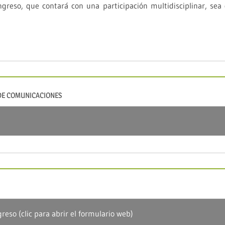
greso, que contará con una participación multidisciplinar, se
DE COMUNICACIONES
reso (clic para abrir el formulario web)