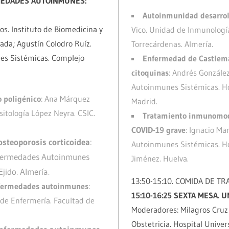
RMEDADES AUTOINMUNES:
Autoinmunidad desarrol
s. Instituto de Biomedicina y
Vico. Unidad de Inmunología
ada; Agustín Colodro Ruíz.
Torrecárdenas. Almería.
s Sistémicas. Complejo
Enfermedad de Castlem
citoquinas
: Andrés Gonzále
Autoinmunes Sistémicas. Hos
 poligénico
: Ana Márquez
Madrid.
sitología López Neyra. CSIC.
Tratamiento inmunomodu
COVID-19 grave
: Ignacio M
osteoporosis corticoidea
:
Autoinmunes Sistémicas. Ho
nfermedades Autoinmunes
Jiménez. Huelva.
Ejido. Almería.
13:50-15:10. COMIDA DE TR
enfermedades autoinmunes
:
15:10-16:25 SEXTA MESA. U
e Enfermería. Facultad de
Moderadores: Milagros Cruz 
Obstetricia. Hospital Univer