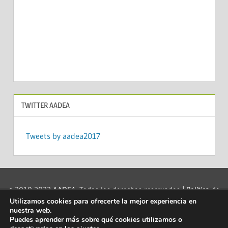
TWITTER AADEA
Tweets by aadea2017
© 2010-2022
AADEA
. Todos los derechos reservados
| Política de
Utilizamos cookies para ofrecerte la mejor experiencia en
privacidad
|
Acerca de las cookies
|
Aviso legal
|
Contacto
|
nuestra web.
info@aadea.es
|
Puedes aprender más sobre qué cookies utilizamos o