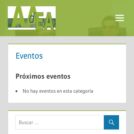
Saltar
al
contenido
Menú
AADEA
Eventos
Próximos eventos
No hay eventos en esta categoría