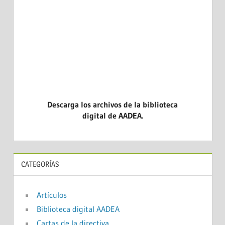
DICINA
CASOS CL
EVIDENCI
Descarga los archivos de la biblioteca
digital de AADEA.
CATEGORÍAS
Artículos
Biblioteca digital AADEA
Cartas de la directiva