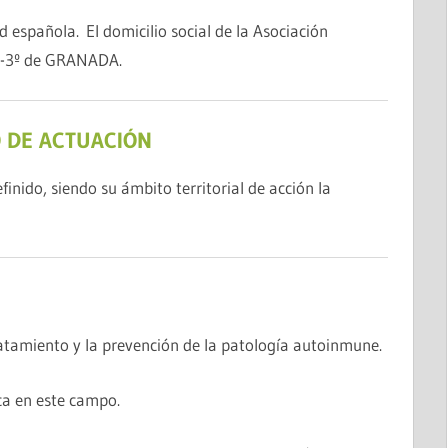
d española. El domicilio social de la Asociación
21-3º de GRANADA.
 DE ACTUACIÓN
inido, siendo su ámbito territorial de acción la
MANUAL DE BUENAS PRÁCTICAS PARA LA
INTELIGENCIA ARTIFICIAL EN MEDICINA
atamiento y la prevención de la patología autoinmune.
ca en este campo.