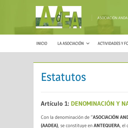
Saltar
al
ASOCIACIÓN AND
contenido
AADEA
INICIO
LA ASOCIACIÓN
ACTIVIDADES Y 
Estatutos
Artículo 1:
DENOMINACIÓN Y N
Con la denominación de “
ASOCIACIÓN AN
(AADEA)
, se constituye en
ANTEQUERA
, el