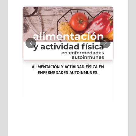
ALIMENTACIÓN Y ACTIVIDAD FÍSICA EN
ENFERMEDADES AUTOINMUNES.
ARA LA
LAS END
DICINA
CASOS CL
EVIDENCI