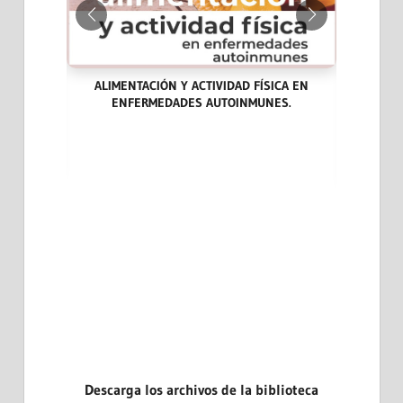
ALIMENTACIÓN Y ACTIVIDAD FÍSICA EN
ENFERMEDADES AUTOINMUNES.
ARA LA
LAS END
DICINA
CASOS CL
EVIDENCI
Descarga los archivos de la biblioteca