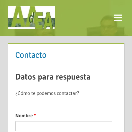
Saltar
al
contenido
Menú
AADEA
Contacto
Datos para respuesta
¿Cómo te podemos contactar?
Nombre
*