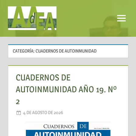
Saltar
al
contenido
Menú
AADEA
CATEGORÍA:
CUADERNOS DE AUTOINMUNIDAD
CUADERNOS DE
AUTOINMUNIDAD AÑO 19. Nº
2
4 DE AGOSTO DE 2026
AADEA