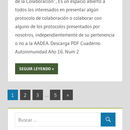
de la Colaboración”, Es un espacio abierto a
todos los interesados en presentar algún
protocolo de colaboración o colaborar con
alguno de los protocolos presentados por
nosotros, independientemente de su pertenencia
o no a la AADEA. Descarga PDF Cuaderno
Autoinmunidad Año 16. Num 2
SEGUIR LEYENDO
Navegación
Entradas
1
2
3
…
5
»
siguientes
de
entradas