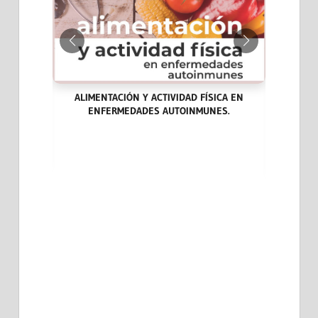
ALIMENTACIÓN Y ACTIVIDAD FÍSICA EN
ENFERMEDADES AUTOINMUNES.
ARA LA
LAS END
DICINA
CASOS CL
EVIDENCI