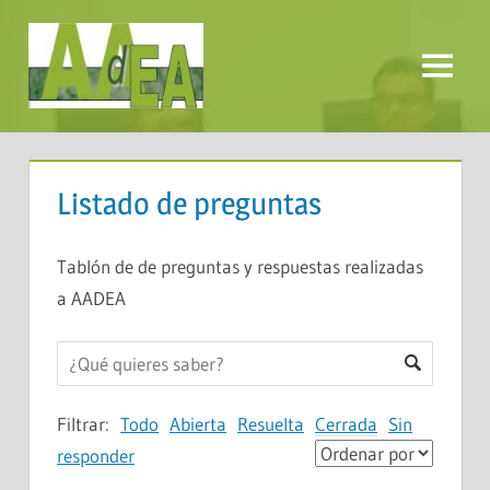
Saltar
al
contenido
Menú
AADEA
Listado de preguntas
Tablón de de preguntas y respuestas realizadas
a AADEA
Filtrar:
Todo
Abierta
Resuelta
Cerrada
Sin
responder