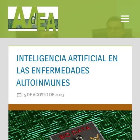
Saltar
al
contenido
Menú
AADEA
INTELIGENCIA ARTIFICIAL EN
LAS ENFERMEDADES
AUTOINMUNES
5 DE AGOSTO DE 2023
AADEA