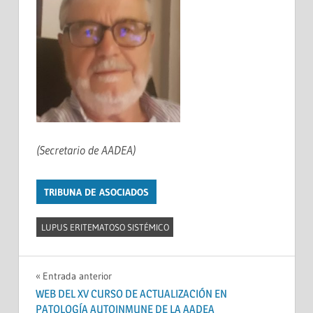
(Secretario de AADEA)
TRIBUNA DE ASOCIADOS
LUPUS ERITEMATOSO SISTÉMICO
Navegación
Entrada anterior
WEB DEL XV CURSO DE ACTUALIZACIÓN EN
de
PATOLOGÍA AUTOINMUNE DE LA AADEA