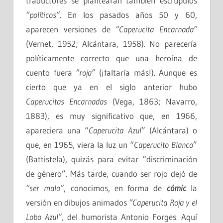
traductores se plantearan también escrúpulos
“políticos”
. En los pasados años 50 y 60,
aparecen versiones de
“Caperucita Encarnada”
(Vernet, 1952; Alcántara, 1958)
.
No parecería
políticamente correcto que una heroína de
cuento fuera
“roja”
(¡faltaría más!). Aunque es
cierto que ya en el siglo anterior hubo
Caperucitas Encarnadas
(Vega, 1863; Navarro,
1883), es muy significativo que, en 1966,
apareciera una “
Caperucita Azul
” (Alcántara) o
que, en 1965, viera la luz un “
Caperucito Blanco
”
(Battistela), quizás para evitar “discriminación
de género”. Más tarde, cuando ser rojo dejó de
“ser malo”
, conocimos, en forma de
cómic
la
versión en dibujos animados
“Caperucita Roja y el
Lobo Azul”,
del humorista Antonio
Forges
.
Aquí