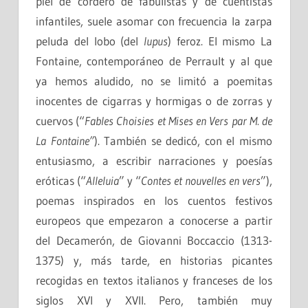
piel de cordero de fabulistas y de cuentistas
infantiles, suele asomar con frecuencia la zarpa
peluda del lobo (del
lupus
) feroz. El mismo La
Fontaine, contemporáneo de Perrault y al que
ya hemos aludido, no se limitó a poemitas
inocentes de cigarras y hormigas o de zorras y
cuervos (“
Fables Choisies et Mises en Vers par M. de
La Fontaine”
). También se dedicó, con el mismo
entusiasmo, a escribir narraciones y poesías
eróticas (“
Alleluia
” y “
Contes et nouvelles en vers
”),
poemas inspirados en los cuentos festivos
europeos que empezaron a conocerse a partir
del Decamerón, de Giovanni Boccaccio (1313-
1375) y, más tarde, en historias picantes
recogidas en textos italianos y franceses de los
siglos XVI y XVII. Pero, también muy