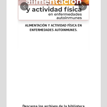
ALIMENTACIÓN Y ACTIVIDAD FÍSICA EN
ENFERMEDADES AUTOINMUNES.
ARA LA
LAS END
DICINA
CASOS CL
EVIDENCI
Descarga los archivos de la biblioteca