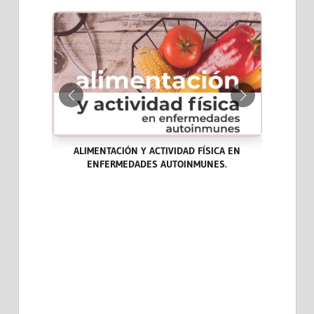
ALIMENTACIÓN Y ACTIVIDAD FÍSICA EN
ENFERMEDADES AUTOINMUNES.
ARA LA
LAS END
DICINA
CASOS CL
EVIDENCI