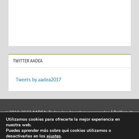
TWITTER AADEA
Tweets by aadea2017
© 2010-2022
AADEA
. Todos los derechos reservados
| Política de
Utilizamos cookies para ofrecerte la mejor experiencia en
privacidad
|
Acerca de las cookies
|
Aviso legal
|
Contacto
|
nuestra web.
info@aadea.es
|
Puedes aprender más sobre qué cookies utilizamos o
desactivarlas en los
ajustes
.
Mantenido por
Capacitaenred.net
| eLearning y soporte a la