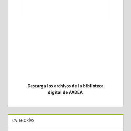
ARA LA
LAS END
DICINA
CASOS CL
EVIDENCI
Descarga los archivos de la biblioteca
digital de AADEA.
CATEGORÍAS