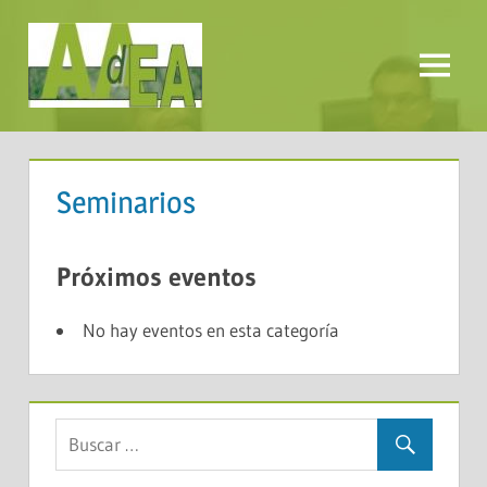
Saltar
al
contenido
Menú
AADEA
Seminarios
Próximos eventos
No hay eventos en esta categoría