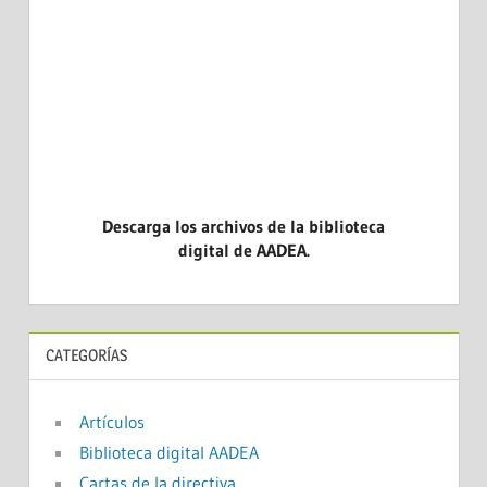
DICINA
CASOS CL
EVIDENCI
Descarga los archivos de la biblioteca
digital de AADEA.
CATEGORÍAS
Artículos
Biblioteca digital AADEA
Cartas de la directiva