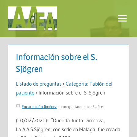
Saltar
al
contenido
Menú
AADEA
Información sobre el S.
Sjögren
Listado de preguntas
›
Categoría: Tablón del
paciente
›
Información sobre el S. Sjögren
Encarnación Jiménez
ha preguntado hace 5 años
(10/02/2020): “Querida Junta Directiva,
La A.A.S.Sjögren, con sede en Málaga, fue creada