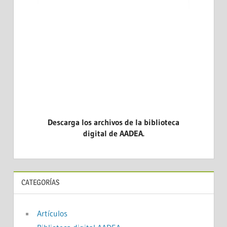
ARA LA
LAS END
DICINA
CASOS CL
EVIDENCI
Descarga los archivos de la biblioteca
digital de AADEA.
CATEGORÍAS
Artículos