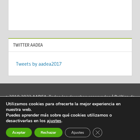
TWITTER AADEA
Tweets by aadea2017
© 2010-2022
AADEA
. Todos los derechos reservados
| Política de
Utilizamos cookies para ofrecerte la mejor experiencia en
privacidad
|
Acerca de las cookies
|
Aviso legal
|
Contacto
|
nuestra web.
info@aadea.es
|
Puedes aprender más sobre qué cookies utilizamos o
desactivarlas en los
ajustes
.
Mantenido por
Capacitaenred.net
| eLearning y soporte a la
Investigación Científica
Cerrar el banner de 
Aceptar
Rechazar
Ajustes