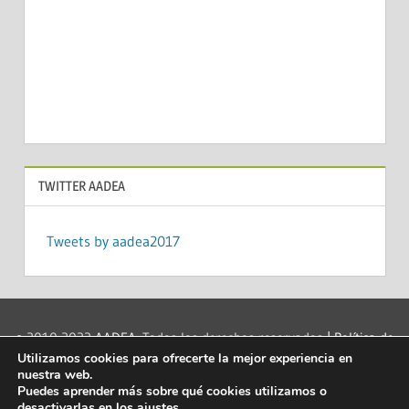
TWITTER AADEA
Tweets by aadea2017
© 2010-2022
AADEA
. Todos los derechos reservados
| Política de
Utilizamos cookies para ofrecerte la mejor experiencia en
privacidad
|
Acerca de las cookies
|
Aviso legal
|
Contacto
|
nuestra web.
info@aadea.es
|
Puedes aprender más sobre qué cookies utilizamos o
desactivarlas en los
ajustes
.
Mantenido por
Capacitaenred.net
| eLearning y soporte a la