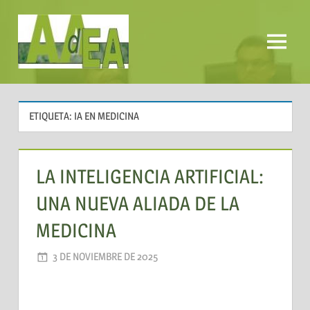
Saltar
al
contenido
Menú
AADEA
ETIQUETA:
IA EN MEDICINA
LA INTELIGENCIA ARTIFICIAL:
UNA NUEVA ALIADA DE LA
MEDICINA
3 DE NOVIEMBRE DE 2025
AADEA