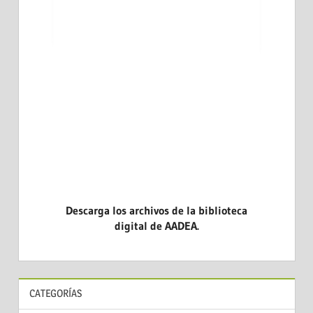
ARA LA
LAS END
DICINA
CASOS CL
EVIDENCI
Descarga los archivos de la biblioteca
digital de AADEA.
CATEGORÍAS