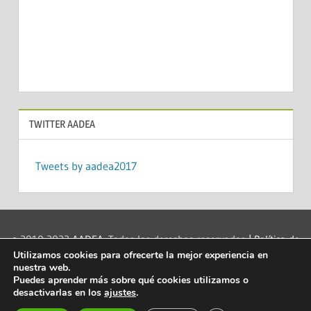
TWITTER AADEA
Tweets by aadea2017
© 2010-2022
AADEA
. Todos los derechos reservados
| Política de
Utilizamos cookies para ofrecerte la mejor experiencia en
privacidad
|
Acerca de las cookies
|
Aviso legal
|
Contacto
|
nuestra web.
info@aadea.es
|
Puedes aprender más sobre qué cookies utilizamos o
desactivarlas en los
ajustes
.
Mantenido por
Capacitaenred.net
| eLearning y soporte a la