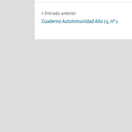
Navegación
Entrada anterior
Cuaderno Autoinmunidad Año 13, nº 1
de
entradas