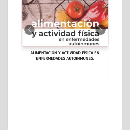
ALIMENTACIÓN Y ACTIVIDAD FÍSICA EN
ENFERMEDADES AUTOINMUNES.
ARA LA
LAS END
DICINA
CASOS CL
EVIDENCI