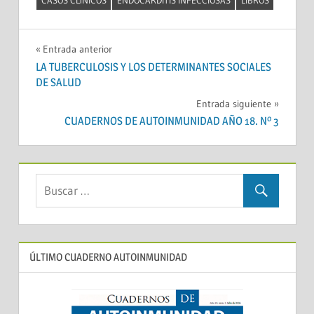
CASOS CLÍNICOS
ENDOCARDITIS INFECCIOSAS
LIBROS
Navegación
Entrada anterior
LA TUBERCULOSIS Y LOS DETERMINANTES SOCIALES
de
DE SALUD
entradas
Entrada siguiente
CUADERNOS DE AUTOINMUNIDAD AÑO 18. Nº 3
ÚLTIMO CUADERNO AUTOINMUNIDAD