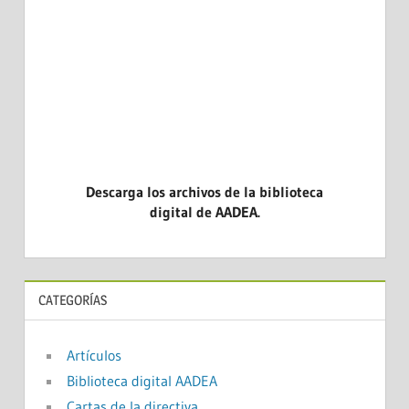
DICINA
CASOS CL
EVIDENCI
Descarga los archivos de la biblioteca
digital de AADEA.
CATEGORÍAS
Artículos
Biblioteca digital AADEA
Cartas de la directiva