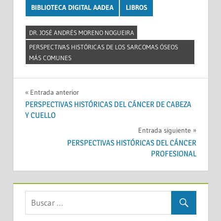
BIBLIOTECA DIGITAL AADEA
LIBROS
DR. JOSÉ ANDRÉS MORENO NOGUEIRA
PERSPECTIVAS HISTÓRICAS DE LOS SARCOMAS ÓSEOS
MÁS COMUNES
Navegación
Entrada anterior
PERSPECTIVAS HISTÓRICAS DEL CÁNCER DE CABEZA
de
Y CUELLO
entradas
Entrada siguiente
PERSPECTIVAS HISTÓRICAS DEL CÁNCER
PROFESIONAL