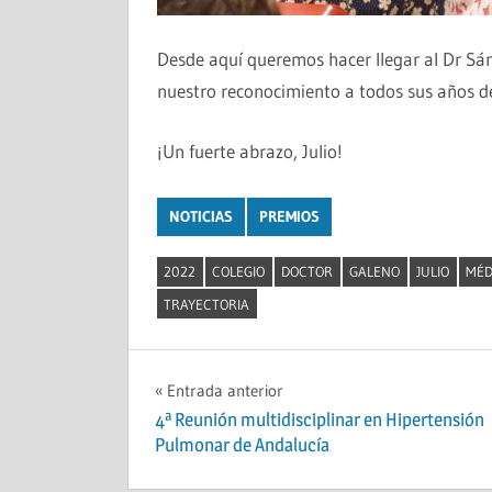
Desde aquí queremos hacer llegar al Dr S
nuestro reconocimiento a todos sus años de
¡Un fuerte abrazo, Julio!
NOTICIAS
PREMIOS
2022
COLEGIO
DOCTOR
GALENO
JULIO
MÉD
TRAYECTORIA
Navegación
Entrada anterior
4ª Reunión multidisciplinar en Hipertensión
de
Pulmonar de Andalucía
entradas