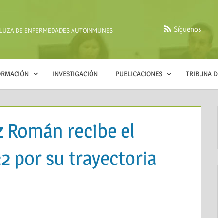
Síguenos
ALUZA DE ENFERMEDADES AUTOINMUNES
FORMACIÓN
INVESTIGACIÓN
PUBLICACIONES
TRIBUNA D
ez Román recibe el
 por su trayectoria