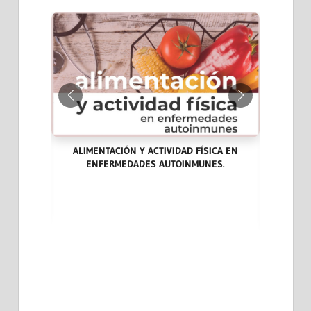
ALIMENTACIÓN Y ACTIVIDAD FÍSICA EN
ENFERMEDADES AUTOINMUNES.
ARA LA
LAS END
DICINA
CASOS CL
EVIDENCI