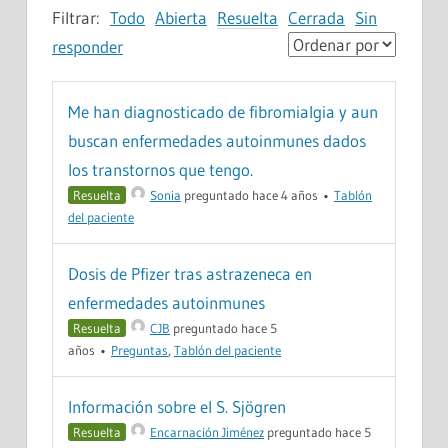
Filtrar:
Todo
Abierta
Resuelta
Cerrada
Sin
responder
Me han diagnosticado de fibromialgia y aun
buscan enfermedades autoinmunes dados
los transtornos que tengo.
Resuelta
Sonia
preguntado hace 4 años
•
Tablón
del paciente
Dosis de Pfizer tras astrazeneca en
enfermedades autoinmunes
Resuelta
CJB
preguntado hace 5
años
•
Preguntas
,
Tablón del paciente
Información sobre el S. Sjögren
Resuelta
Encarnación Jiménez
preguntado hace 5