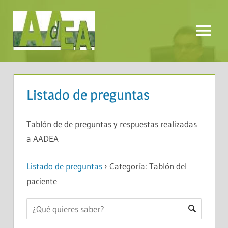
Saltar
al
contenido
Menú
AADEA
Listado de preguntas
Tablón de de preguntas y respuestas realizadas
a AADEA
Listado de preguntas
›
Categoría: Tablón del
paciente