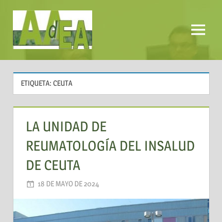
Saltar
al
contenido
Menú
AADEA
ETIQUETA:
CEUTA
LA UNIDAD DE
REUMATOLOGÍA DEL INSALUD
DE CEUTA
18 DE MAYO DE 2024
AADEA