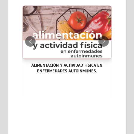
ALIMENTACIÓN Y ACTIVIDAD FÍSICA EN
ENFERMEDADES AUTOINMUNES.
ARA LA
LAS END
DICINA
CASOS CL
EVIDENCI