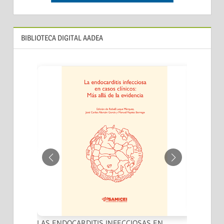
BIBLIOTECA DIGITAL AADEA
CA EN
S.
"EL L
LAS ENDOCARDITIS INFECCIOSAS EN