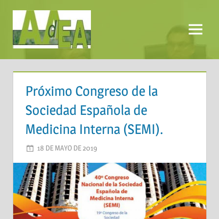
Saltar
al
contenido
Menú
AADEA
Próximo Congreso de la
Sociedad Española de
Medicina Interna (SEMI).
18 DE MAYO DE 2019
AADEA