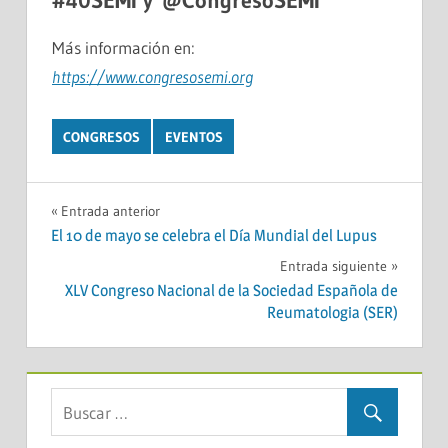
#40SEMI y @CongresoSEMI
Más información en:
https://www.congresosemi.org
CONGRESOS
EVENTOS
Navegación
Entrada anterior
El 10 de mayo se celebra el Día Mundial del Lupus
de
Entrada siguiente
entradas
XLV Congreso Nacional de la Sociedad Española de
Reumatologia (SER)