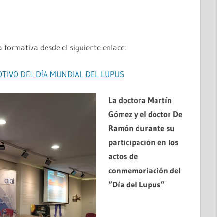
 formativa desde el siguiente enlace:
IVO DEL DÍA MUNDIAL DEL LUPUS
La doctora Martín
MANUAL DE BUENAS PRÁCTICAS PARA LA
Gómez y el doctor De
INTELIGENCIA ARTIFICIAL EN MEDICINA
Ramón durante su
participación en los
actos de
conmemoriación del
“Día del Lupus”