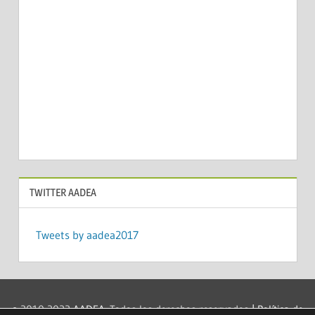
TWITTER AADEA
Tweets by aadea2017
© 2010-2022
AADEA
. Todos los derechos reservados
| Política de