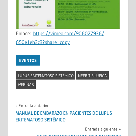
Enlace:
https://vimeo.com/906027936/
650e1eb3c3?share=copy
EVENTOS
LUPUS ERITEMATOSO SISTÉMICO
NEFRITIS LÚPICA
WEBINAR
Navegación
Entrada anterior
MANUAL DE EMBARAZO EN PACIENTES DE LUPUS
de
ERITEMATOSO SISTÉMICO
entradas
Entrada siguiente