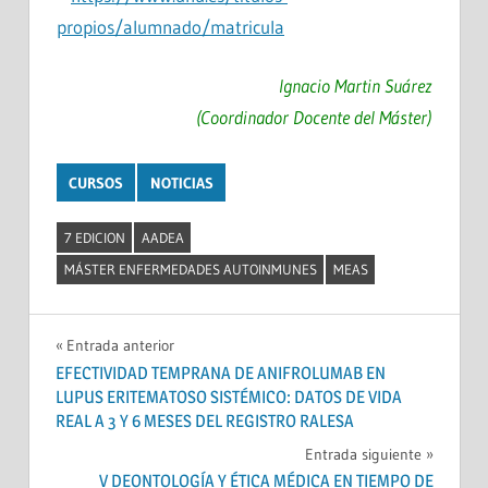
propios/alumnado/matricula
Ignacio Martin Suárez
(Coordinador Docente del Máster)
CURSOS
NOTICIAS
7 EDICION
AADEA
MÁSTER ENFERMEDADES AUTOINMUNES
MEAS
Navegación
Entrada anterior
EFECTIVIDAD TEMPRANA DE ANIFROLUMAB EN
de
LUPUS ERITEMATOSO SISTÉMICO: DATOS DE VIDA
REAL A 3 Y 6 MESES DEL REGISTRO RALESA
entradas
Entrada siguiente
V DEONTOLOGÍA Y ÉTICA MÉDICA EN TIEMPO DE