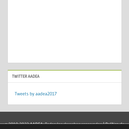
TWITTER AADEA
Tweets by aadea2017
© 2010-2022
AADEA
. Todos los derechos reservados
| Política de