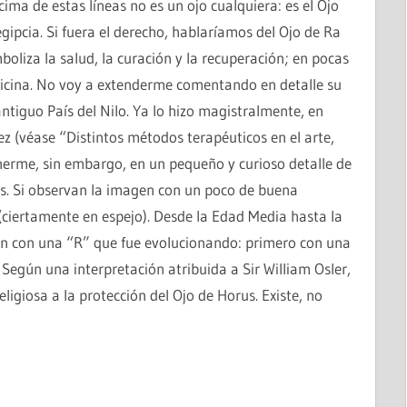
ma de estas líneas no es un ojo cualquiera: es el Ojo
egipcia. Si fuera el derecho, hablaríamos del Ojo de Ra
mboliza la salud, la curación y la recuperación; en pocas
edicina. No voy a extenderme comentando en detalle su
antiguo País del Nilo. Ya lo hizo magistralmente, en
z (véase “Distintos métodos terapéuticos en el arte,
enerme, sin embargo, en un pequeño y curioso detalle de
as. Si observan la imagen con un poco de buena
MANUAL DE BUENAS PRÁCTICAS PARA LA
(ciertamente en espejo). Desde la Edad Media hasta la
INTELIGENCIA ARTIFICIAL EN MEDICINA
n con una “R” que fue evolucionando: primero con una
 Según una interpretación atribuida a Sir William Osler,
ligiosa a la protección del Ojo de Horus. Existe, no