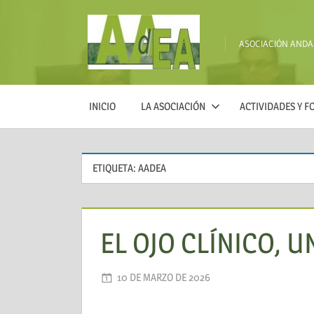
Saltar
al
ASOCIACIÓN AND
contenido
AADEA
INICIO
LA ASOCIACIÓN
ACTIVIDADES Y 
ETIQUETA:
AADEA
EL OJO CLÍNICO, 
10 DE MARZO DE 2026
AADEA