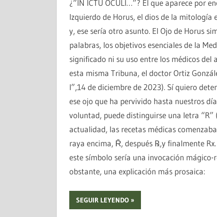
¿”IN ICTU OCULI…”? El que aparece por enci
Izquierdo de Horus, el dios de la mitología 
y, ese sería otro asunto. El Ojo de Horus si
palabras, los objetivos esenciales de la M
significado ni su uso entre los médicos del 
esta misma Tribuna, el doctor Ortiz Gonzále
I”,14 de diciembre de 2023). Sí quiero det
ese ojo que ha pervivido hasta nuestros dí
voluntad, puede distinguirse una letra “R” 
actualidad, las recetas médicas comenzaba
raya encima, R̄, después ℞,y finalmente Rx.
este símbolo sería una invocación mágico-re
obstante, una explicación más prosaica:
SEGUIR LEYENDO