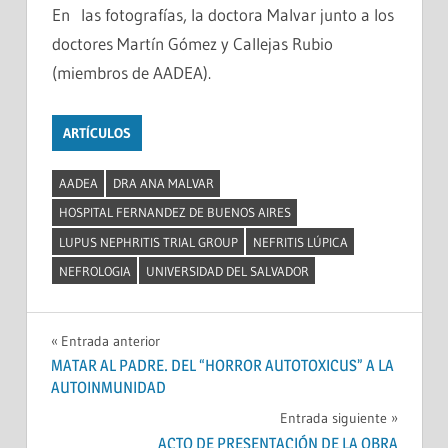
En las fotografías, la doctora Malvar junto a los
doctores Martín Gómez y Callejas Rubio
(miembros de AADEA).
ARTÍCULOS
AADEA
DRA ANA MALVAR
HOSPITAL FERNANDEZ DE BUENOS AIRES
LUPUS NEPHRITIS TRIAL GROUP
NEFRITIS LÚPICA
NEFROLOGIA
UNIVERSIDAD DEL SALVADOR
Navegación
Entrada anterior
MATAR AL PADRE. DEL “HORROR AUTOTOXICUS” A LA
de
AUTOINMUNIDAD
entradas
Entrada siguiente
ACTO DE PRESENTACIÓN DE LA OBRA