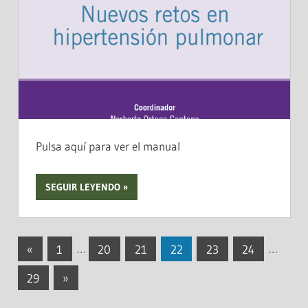
Pulsa aquí para ver el manual
SEGUIR LEYENDO
Navegación
Entradas
«
1
…
20
21
22
23
24
…
anteriores
de
Entradas
29
»
entradas
siguientes