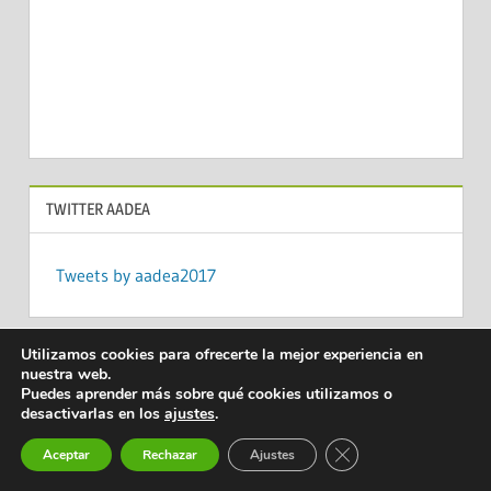
TWITTER AADEA
Tweets by aadea2017
Utilizamos cookies para ofrecerte la mejor experiencia en
nuestra web.
© 2010-2022
AADEA
. Todos los derechos reservados
| Política de
Puedes aprender más sobre qué cookies utilizamos o
desactivarlas en los
ajustes
.
privacidad
|
Acerca de las cookies
|
Aviso legal
|
Contacto
|
info@aadea.es
|
Cerrar el banner de 
Aceptar
Rechazar
Ajustes
Mantenido por
Capacitaenred.net
| eLearning y soporte a la