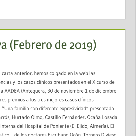
va (Febrero de 2019)
MANUAL DE BUENAS PRÁCTICAS PARA LA
INTELIGENCIA ARTIFICIAL EN MEDICINA
 carta anterior, hemos colgado en la web las
cias y los casos clínicos presentados en el X curso de
 la AADEA (Antequera, 30 de noviembre-1 de diciembre
res premios a los tres mejores casos clínicos
 “Una familia con diferente expresividad” presentada
rrós, Hurtado Olmo, Castillo Fernández, Ocaña Losada
nterna del Hospital de Poniente (El Ejido, Almería). El
ico”, de los doctores Escribano Ocón, Tornero Divieso,